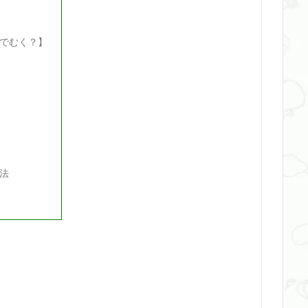
でむく？】
法