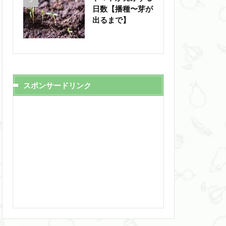
日数【播種〜芽が
出るまで】
スポンサードリンク