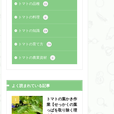
トマトの品種
31
トマトの料理
6
トマトの知識
24
トマトの育て方
74
トマトの農業資材
6
よく読まれている記事
トマトの葉かき作
業【せっかくの葉
っぱを取り除く理