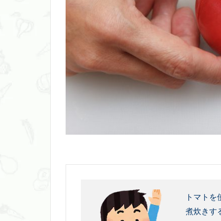
トマトを
煮炊きす