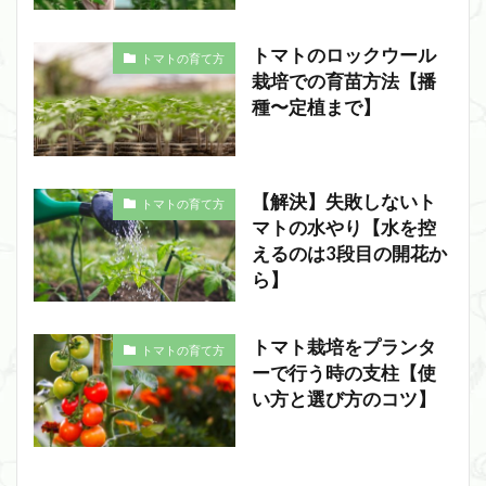
トマトのロックウール
トマトの育て方
栽培での育苗方法【播
種〜定植まで】
【解決】失敗しないト
トマトの育て方
マトの水やり【水を控
えるのは3段目の開花か
ら】
トマト栽培をプランタ
トマトの育て方
ーで行う時の支柱【使
い方と選び方のコツ】