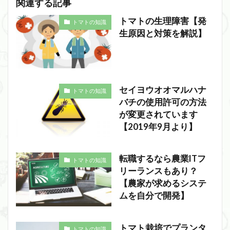
関連する記事
トマトの生理障害【発
トマトの知識
生原因と対策を解説】
セイヨウオオマルハナ
トマトの知識
バチの使用許可の方法
が変更されています
【2019年9月より】
転職するなら農業ITフ
トマトの知識
リーランスもあり？
【農家が求めるシステ
ムを自分で開発】
トマト栽培でプランタ
トマトの知識