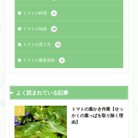
トマトの料理
6
トマトの知識
24
トマトの育て方
74
トマトの農業資材
6
よく読まれている記事
トマトの葉かき作業【せっ
かくの葉っぱを取り除く理
由】