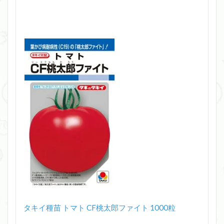
タキイ種苗 トマト CF桃太郎ファイト 1000粒